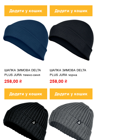
Додати у кошик
Додати у кошик
ШАПКА ЗИМОВА DELTA
ШАПКА ЗИМОВА DELTA
PLUS JURA темно-синя
PLUS JURA чорна
Ціна
Ціна
258,00 ₴
258,00 ₴
Додати у кошик
Додати у кошик