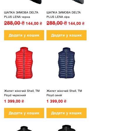
ШАПКА ЗИМОВА DELTA
ШАПКА ЗИМОВА DELTA
PLUS LENA чорна
PLUS LENA сіра
288,00 ₴
288,00 ₴
Звичайна ціна
За розпродажем
Звичайна ціна
За розпродажем
144,00 ₴
144,00 ₴
Додати у кошик
Додати у кошик
Жилет жіночий Shell, TM
Жилет жіночий Shell, TM
Floyd червоний
Floyd синій
Ціна
Ціна
1 399,00 ₴
1 399,00 ₴
Додати у кошик
Додати у кошик