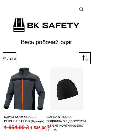
+38 (073) 900 33 13
;
+38 (095) 900 33 13
;
+38 (077) 900 33 13
Весь робочий одяг
Фільтр
Куртка Softshell DELTA
ШАПКА ФЛІСОВА
PLUS LULEA2 GO (Франція)
ПОДВІЙНА З ВІДВОРОТОМ
INSIGHT NORTHMAN DUO
1 854,00 ₴
Звичайна ціна
За розпродажем
1 536,00 ₴
ЧОРНА