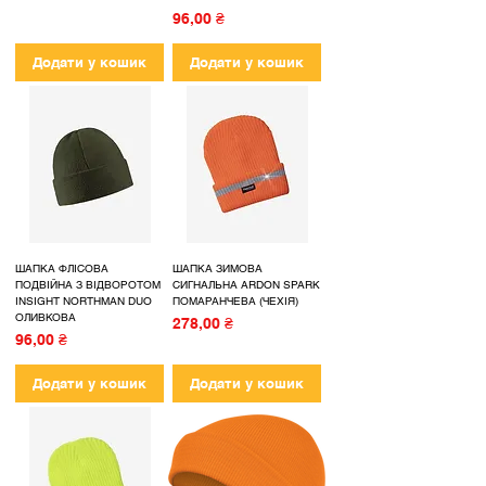
Ціна
96,00 ₴
Додати у кошик
Додати у кошик
ШАПКА ФЛІСОВА
ШАПКА ЗИМОВА
ПОДВІЙНА З ВІДВОРОТОМ
СИГНАЛЬНА ARDON SPARK
INSIGHT NORTHMAN DUO
ПОМАРАНЧЕВА (ЧЕХІЯ)
ОЛИВКОВА
Ціна
278,00 ₴
Ціна
96,00 ₴
Додати у кошик
Додати у кошик