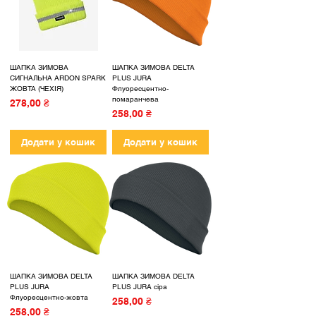
ШАПКА ЗИМОВА
ШАПКА ЗИМОВА DELTA
СИГНАЛЬНА ARDON SPARK
PLUS JURA
ЖОВТА (ЧЕХІЯ)
Флуоресцентно-
помаранчева
Ціна
278,00 ₴
Ціна
258,00 ₴
Додати у кошик
Додати у кошик
ШАПКА ЗИМОВА DELTA
ШАПКА ЗИМОВА DELTA
PLUS JURA
PLUS JURA сіра
Флуоресцентно-жовта
Ціна
258,00 ₴
Ціна
258,00 ₴