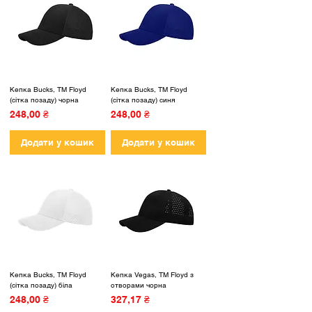
Кепка Bucks, ТМ Floyd
Кепка Bucks, ТМ Floyd
(сітка позаду) чорна
(сітка позаду) синя
Ціна
Ціна
248,00 ₴
248,00 ₴
Додати у кошик
Додати у кошик
Кепка Bucks, ТМ Floyd
Кепка Vegas, ТМ Floyd з
(сітка позаду) біла
отворами чорна
Ціна
Ціна
248,00 ₴
327,17 ₴