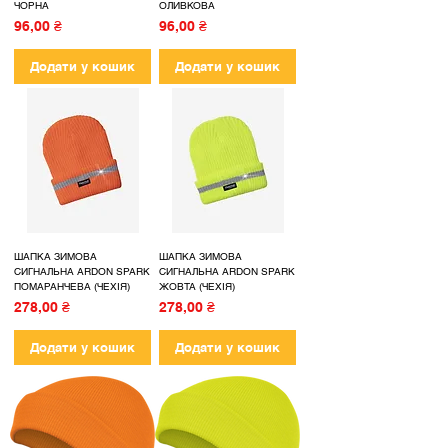
ЧОРНА
ОЛИВКОВА
Ціна
Ціна
96,00 ₴
96,00 ₴
Додати у кошик
Додати у кошик
ШАПКА ЗИМОВА
ШАПКА ЗИМОВА
СИГНАЛЬНА ARDON SPARK
СИГНАЛЬНА ARDON SPARK
ПОМАРАНЧЕВА (ЧЕХІЯ)
ЖОВТА (ЧЕХІЯ)
Ціна
Ціна
278,00 ₴
278,00 ₴
Додати у кошик
Додати у кошик