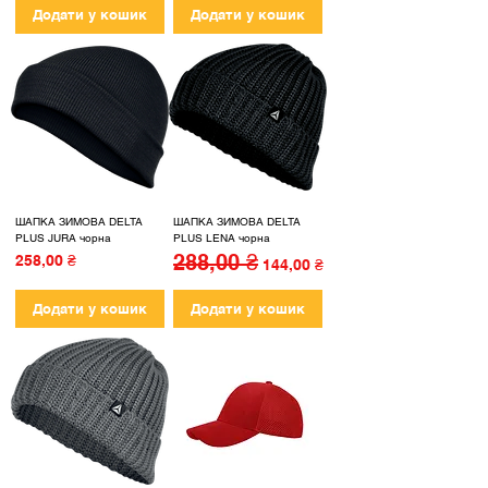
Додати у кошик
Додати у кошик
ШАПКА ЗИМОВА DELTA
ШАПКА ЗИМОВА DELTA
PLUS JURA чорна
PLUS LENA чорна
288,00 ₴
Ціна
Звичайна ціна
За розпродажем
258,00 ₴
144,00 ₴
Додати у кошик
Додати у кошик