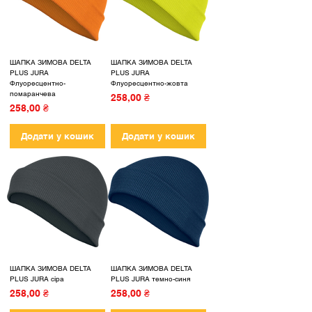
ШАПКА ЗИМОВА DELTA
ШАПКА ЗИМОВА DELTA
PLUS JURA
PLUS JURA
Флуоресцентно-
Флуоресцентно-жовта
помаранчева
Ціна
258,00 ₴
Ціна
258,00 ₴
Додати у кошик
Додати у кошик
ШАПКА ЗИМОВА DELTA
ШАПКА ЗИМОВА DELTA
PLUS JURA сіра
PLUS JURA темно-синя
Ціна
Ціна
258,00 ₴
258,00 ₴