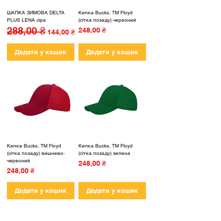
ШАПКА ЗИМОВА DELTA
Кепка Bucks, ТМ Floyd
PLUS LENA сіра
(сітка позаду) червоний
288,00 ₴
Звичайна ціна
За розпродажем
Ціна
248,00 ₴
144,00 ₴
Додати у кошик
Додати у кошик
Кепка Bucks, ТМ Floyd
Кепка Bucks, ТМ Floyd
(сітка позаду) вишнево-
(сітка позаду) зелена
червоний
Ціна
248,00 ₴
Ціна
248,00 ₴
Додати у кошик
Додати у кошик