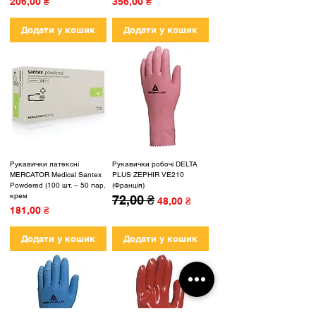
Ціна
Ціна
206,00 ₴
356,00 ₴
Додати у кошик
Додати у кошик
Рукавички латексні
Рукавички робочі DELTA
MERCATOR Medical Santex
PLUS ZEPHIR VE210
Powdered (100 шт. – 50 пар,
(Франція)
крем
72,00 ₴
Звичайна ціна
За розпродажем
48,00 ₴
Ціна
181,00 ₴
Додати у кошик
Додати у кошик