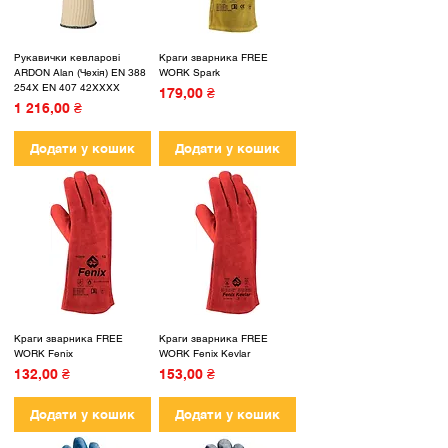
Рукавички кевларові
Краги зварника FREE
ARDON Alan (Чехія) EN 388
WORK Spark
254X EN 407 42XXXX
Ціна
179,00 ₴
Ціна
1 216,00 ₴
Додати у кошик
Додати у кошик
Краги зварника FREE
Краги зварника FREE
WORK Fenix
WORK Fenix Kevlar
Ціна
Ціна
132,00 ₴
153,00 ₴
Додати у кошик
Додати у кошик