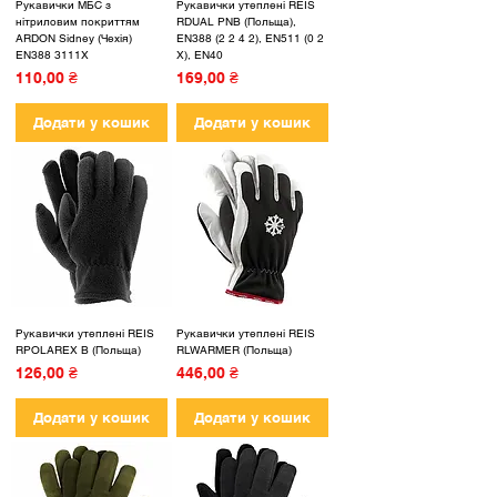
Рукавички МБС з
Рукавички утеплені REIS
нітриловим покриттям
RDUAL PNB (Польща),
ARDON Sidney (Чехія)
EN388 (2 2 4 2), EN511 (0 2
EN388 3111X
X), EN40
Ціна
Ціна
110,00 ₴
169,00 ₴
Додати у кошик
Додати у кошик
Рукавички утеплені REIS
Рукавички утеплені REIS
RPOLAREX B (Польща)
RLWARMER (Польща)
Ціна
Ціна
126,00 ₴
446,00 ₴
Додати у кошик
Додати у кошик