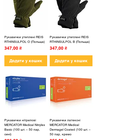
Рукавички утеплені REIS
Рукавички утеплені REIS
RTHINSULPOL O (Польща)
RTHINSULPOL B (Польща)
Ціна
Ціна
347,00 ₴
347,00 ₴
Додати у кошик
Додати у кошик
Рукавички нітрилові
Рукавички латексні
MERCATOR Medical Nitrylex
MERCATOR Medical
Basic (100 шт. – 50 пар,
Dermagel Coated (100 шт. –
сині)
50 пар, кремо