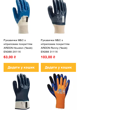
Рукавички МБС з
Рукавички МБС з
нітриловим покриттям
нітриловим покриттям
ARDON Houston (Чехія)
ARDON Ronny (Чехія)
EN388 2X11X
EN388 3111X
Ціна
Ціна
63,00 ₴
103,00 ₴
Додати у кошик
Додати у кошик