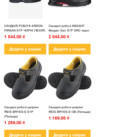
САНДАЛІ РОБОЧІ ARDON
Сандалі робочі INSIGHT
FIRSAN S1P ЧОРНІ (ЧЕХІЯ)
Morgan San S1P SRC чорні
Ціна
Ціна
1 544,00 ₴
2 044,00 ₴
Додати у кошик
Додати у кошик
Сандалі робочі шкіряні
Сандалі робочі шкіряні
REIS BRYES-S S1P
REIS BRYES-S OB (Польща)
(Польща)
Ціна
1 169,00 ₴
Ціна
1 269,00 ₴
Додати у кошик
Додати у кошик