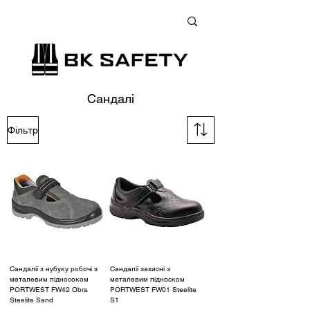
+38 (073) 900 33 13
;
+38 (095) 900 33 13
;
+38 (077) 900 33 13
Сандалі
Фільтр
Сандалії з нубуку робочі з
Сандалії захисні з
металевим підносоком
металевим підноском
PORTWEST FW42 Obra
PORTWEST FW01 Steelite
Steelite Sand
S1