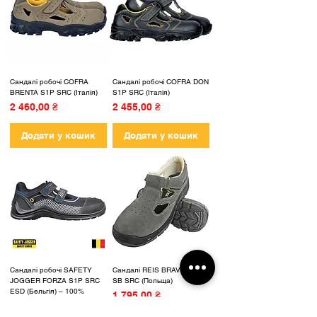
Сандалі робочі COFRA
Сандалі робочі COFRA DON
BRENTA S1P SRC (Італія)
S1P SRC (Італія)
Ціна
Ціна
2 460,00 ₴
2 455,00 ₴
Додати у кошик
Додати у кошик
Сандалі робочі SAFETY
Сандалі REIS BRAVEL-S1
JOGGER FORZA S1P SRC
SB SRC (Польща)
ESD (Бельгія) – 100%
Ціна
1 795,00 ₴
METAL FREE
Ціна
3 072,00 ₴