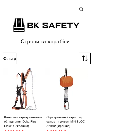
+38 (073) 900 33 13
;
+38 (095) 900 33 13
;
+38 (077) 900 33 13
Стропи та карабіни
Фільтр
Комплект страхувального
Страхувальний строп, що
обладнання Delta Plus
самовтягується, MINIBLOC
Elara16 (Франція)
AN102 (Франція)