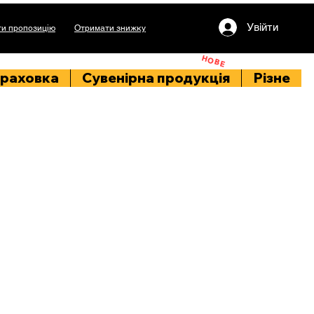
Увійти
и пропозицію
Отримати знижку
НОВЕ
раховка
Сувенірна продукція
Різне