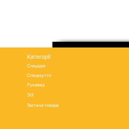
Категорії
Спецодяг
Спецвзуття
Рукавиці
ЗІЗ
Тактичні товари