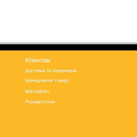
Клієнтам
Доставка та повернення
Брендування товару
Мій кабінет
Розмірні сітки