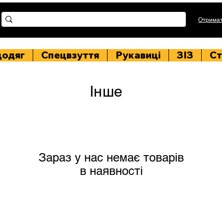
Отримат
цодяг
Спецвзуття
Рукавиці
ЗІЗ
Ст
Інше
Зараз у нас немає товарів
в наявності