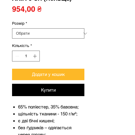
Ціна
954,00 ₴
Розмір
*
Кількість
*
Додати у кошик
Купити
65% поліестер, 35% бавовна;
щільність тканини - 150 г/м²;
є дві бічні кишені;
без ґудзиків – одягається
через голову;