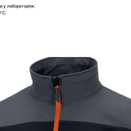
и у лабораторіях;
°С.