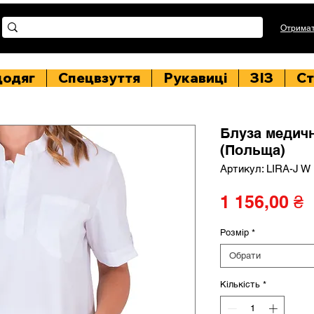
Отримат
цодяг
Спецвзуття
Рукавиці
ЗІЗ
Ст
Блуза медичн
(Польща)
Артикул: LIRA-J W
Ц
1 156,00 ₴
Розмір
*
Обрати
Кількість
*