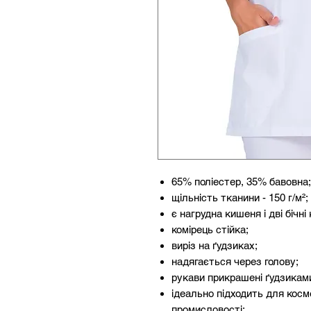
65% поліестер, 35% бавовна;
щільність тканини - 150 г/м²;
є нагрудна кишеня і дві бічні
комірець стійка;
виріз на ґудзиках;
надягається через голову;
рукави прикрашені ґудзикам
ідеально підходить для косме
промисловості;