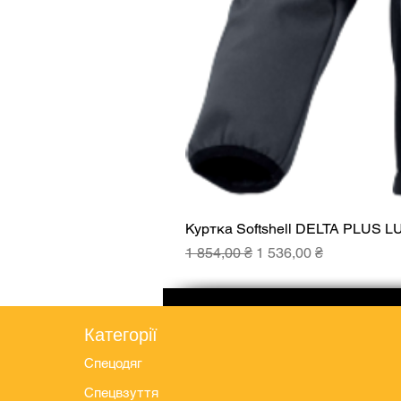
Куртка Softshell DELTA PLUS L
Звичайна ціна
За розпродажем
1 854,00 ₴
1 536,00 ₴
Категорії
Спецодяг
Спецвзуття