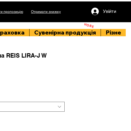
Увійти
и пропозицію
Отримати знижку
НОВЕ
раховка
Сувенірна продукція
Різне
а REIS LIRA-J W
іна