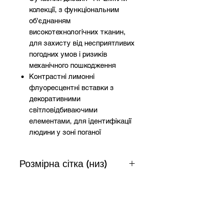
колекції, з функціональним
об'єднанням
високотехнологічних тканин,
для захисту від несприятливих
погодних умов і ризиків
механічного пошкодження
Контрастні лимонні
флуоресцентні вставки з
декоративними
світловідбиваючими
елементами, для ідентифікації
людини у зоні поганої
видимості
Одяг виконано з
Розмірна сітка (низ)
високотехнологічної тканини
«Softshell», що складається з
одного шару, замість 2-х, за
рахунок чого, виріб має легку
Розмір
Зріст
Талія
вагу і не сковує рухи