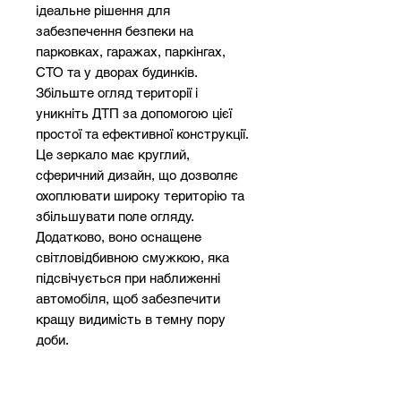
ідеальне рішення для
забезпечення безпеки на
парковках, гаражах, паркінгах,
СТО та у дворах будинків.
Збільште огляд території і
уникніть ДТП за допомогою цієї
простої та ефективної конструкції.
Це зеркало має круглий,
сферичний дизайн, що дозволяє
охоплювати широку територію та
збільшувати поле огляду.
Додатково, воно оснащене
світловідбивною смужкою, яка
підсвічується при наближенні
автомобіля, щоб забезпечити
кращу видимість в темну пору
доби.
Оптимальна відстань
спостереження - 22 метри, що