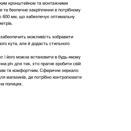
чким кронштейном та монтажними
е та безпечне закріплення в потрібному
ає 600 мм, що забезпечує оптимальну
етрів.
и забезпечить можливість зобравити
ого кута, але й додасть стильного
г і його можна встановити в будь-якому
на річ для тих, хто прагне зробити свій
чним та комфортним. Сферичне зеркало
ля магазинів, де потрібно контролювати
на полицях.
onvex Mirror K600 має гарантію на 5
кими стандартами якості. Якщо ви
ввідношення ціни та якості, то цей
ще.