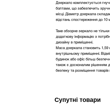
Дзеркало комплектується гну
болтами, що забезпечить зручн
місці. Діаметр дзеркала склад
відстань спостереження до 10 м
Таке обзорне зеркало не тільк
додаткову інформацію з потрібн
дизайну в приміщенні.
Маса дзеркала становить 1,59 к
внутрішньому приміщенні. Відмін
будинок або офіс більш безпе
також є досконалим рішенням д
безпеку та розміщення товарів 
Дзеркало сферичне Megaplast C
років і виготовляється за висо
хочете отримати оптимальне спі
Супутні товари
товар підійде вам як ніколи кра