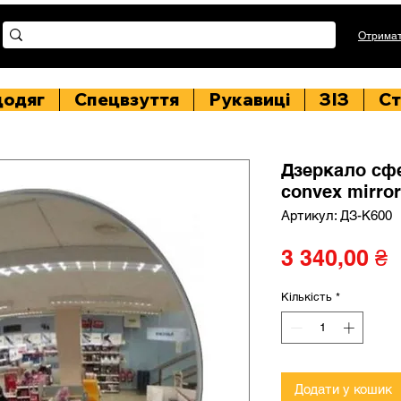
Отримат
цодяг
Спецвзуття
Рукавиці
ЗІЗ
Ст
Дзеркало сф
convex mirror
Артикул: ДЗ-K600
Ц
3 340,00 ₴
Кількість
*
Додати у кошик