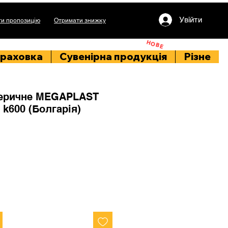
Увійти
и пропозицію
Отримати знижку
НОВЕ
раховка
Сувенірна продукція
Різне
еричне MEGAPLAST
 k600 (Болгарія)
іна