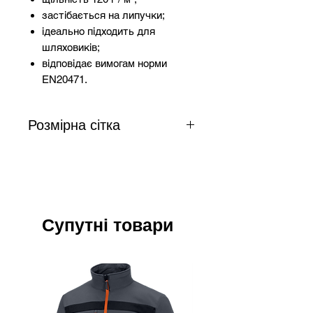
застібається на липучки;
ідеально підходить для
шляховиків;
відповідає вимогам норми
EN20471.
Розмірна сітка
Зріст
Груди
Талія
Розмір
158-
92-96
80-
S
Супутні товари
164
84
164-
96-
84-
M
170
100
88
170-
100-
88-
L
182
108
96