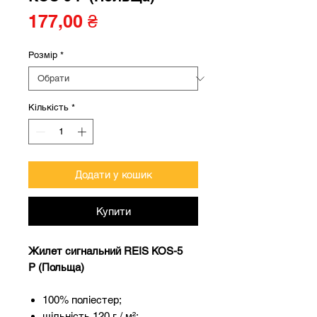
Ціна
177,00 ₴
Розмір
*
Кількість
*
Додати у кошик
Купити
Жилет сигнальний REIS KOS-5
P (Польща)
100% поліестер;
щільність 120 г / м²;