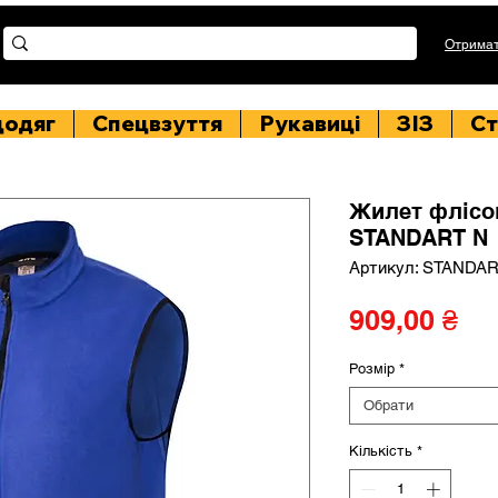
Отримат
цодяг
Спецвзуття
Рукавиці
ЗІЗ
Ст
Жилет флісо
STANDART N
Артикул: STANDAR
Ці
909,00 ₴
Розмір
*
Обрати
Кількість
*