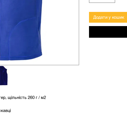
Додати у кошик
ер, щільність 260 г / м2
скавці