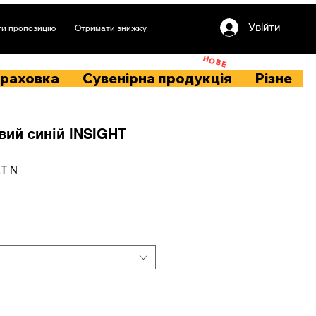
Увійти
и пропозицію
Отримати знижку
НОВЕ
раховка
Сувенірна продукція
Різне
вий синій INSIGHT
T N
на