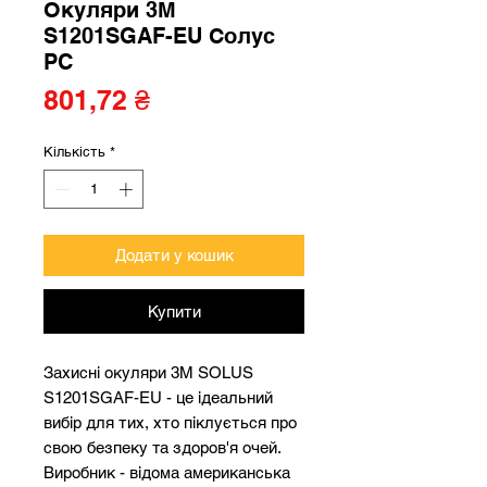
Окуляри 3М
S1201SGAF-EU Солус
PC
Ціна
801,72 ₴
Кількість
*
Додати у кошик
Купити
Захисні окуляри 3M SOLUS
S1201SGAF-EU - це ідеальний
вибір для тих, хто піклується про
свою безпеку та здоров'я очей.
Виробник - відома американська