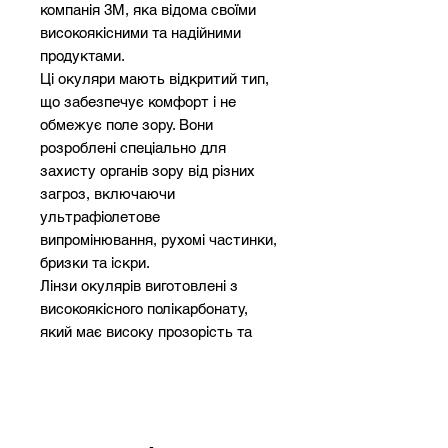
компанія 3M, яка відома своїми
високоякісними та надійними
продуктами.
Ці окуляри мають відкритий тип,
що забезпечує комфорт і не
обмежує поле зору. Вони
розроблені спеціально для
захисту органів зору від різних
загроз, включаючи
ультрафіолетове
випромінювання, рухомі частинки,
бризки та іскри.
Лінзи окулярів виготовлені з
високоякісного полікарбонату,
який має високу прозорість та
стійкість до подряпин. Це
забезпечує чітке і ясне зорове
сприйняття, навіть в умовах
поганої видимості. Оправа
окулярів виготовлена з міцного