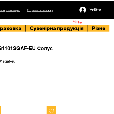
Увійти
и пропозицію
Отримати знижку
НОВЕ
раховка
Сувенірна продукція
Різне
S1101SGAF-EU Солус
01sgaf-eu
на