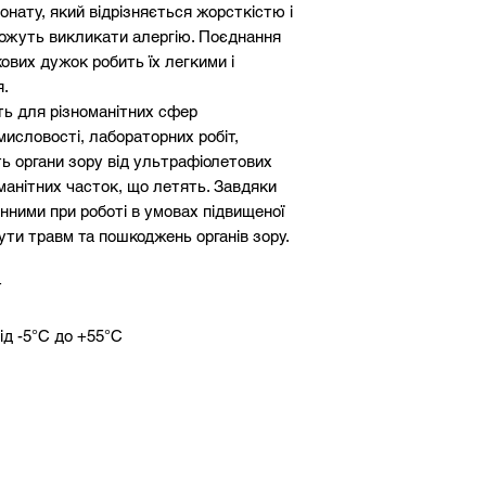
онату, який відрізняється жорсткістю і
ожуть викликати алергію. Поєднання
кових дужок робить їх легкими і
я.
ть для різноманітних сфер
мисловості, лабораторних робіт,
 органи зору від ультрафіолетових
оманітних часток, що летять. Завдяки
інними при роботі в умовах підвищеної
ути травм та пошкоджень органів зору.
т
ід -5°С до +55°С
ША
sgaf-eu є ідеальними для тих, хто
безпеку на роботі. Придбайте їх вже
 що ви і ваші очі захищені під час