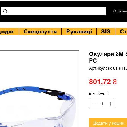
Отримат
цодяг
Спецвзуття
Рукавиці
ЗІЗ
Ст
Окуляри 3М 
PC
Артикул: solus s11
Ці
801,72 ₴
Кількість
*
Додати у кошик