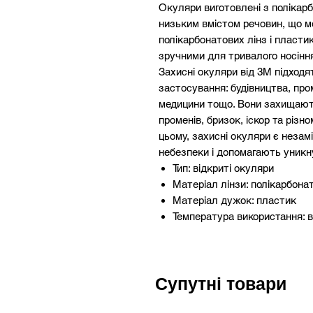
Окуляри виготовлені з полікарб
низьким вмістом речовин, що м
полікарбонатових лінз і пласти
зручними для тривалого носінн
Захисні окуляри від 3M підходя
застосування: будівництва, про
медицини тощо. Вони захищають
променів, бризок, іскор та різн
цьому, захисні окуляри є незам
небезпеки і допомагають уникн
Тип: відкриті окуляри
Матеріал лінзи: полікарбона
Матеріал дужок: пластик
Температура використання: в
Країна реєстрації бренду: С
Захисні окуляри 3m solus s1101
піклується про своє здоров'я і 
Супутні товари
сьогодні, щоб мати впевненість,
роботи!