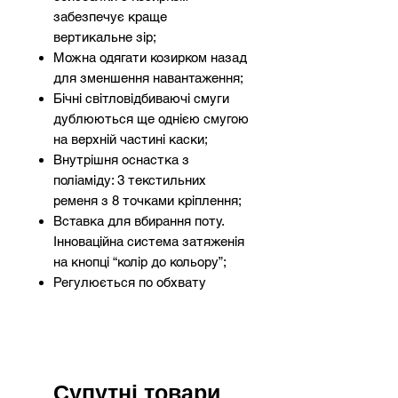
забезпечує краще
вертикальне зір;
Можна одягати козирком назад
для зменшення навантаження;
Бічні світловідбиваючі смуги
дублюються ще однією смугою
на верхній частині каски;
Внутрішня оснастка з
поліаміду: 3 текстильних
ременя з 8 точками кріплення;
Вставка для вбирання поту.
Інноваційна система затяженія
на кнопці “колір до кольору”;
Регулюється по обхвату
голови від 53 см до 63 см. 2
можливих позиції регулювання
на голові: висока і низька, для
кращого комфорту;
Електроізоляція до 1000 В
Супутні товари