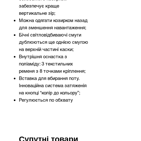
забезпечує краще
вертикальне зір;
Можна одягати козирком назад
для зменшення навантаження;
Бічні світловідбиваючі смуги
дублюються ще однією смугою
на верхній частині каски;
Внутрішня оснастка з
поліаміду: 3 текстильних
ременя з 8 точками кріплення;
Вставка для вбирання поту.
Інноваційна система затяженія
на кнопці “колір до кольору”;
Регулюється по обхвату
голови від 53 см до 63 см. 2
можливих позиції регулювання
на голові: висока і низька, для
кращого комфорту;
Електроізоляція до 1000 В
Супутні товари