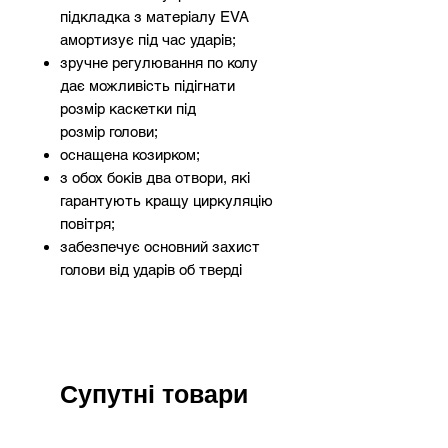
підкладка з матеріалу EVA
амортизує під час ударів;
зручне регулювання по колу
дає можливість підігнати
розмір каскетки під
розмір голови;
оснащена козирком;
з обох боків два отвори, які
гарантують кращу циркуляцію
повітря;
забезпечує основний захист
голови від ударів об тверді
предмети з певною гостротою,
які можуть призвести до
пошкодження чи інших
поверхневих травм;
відповідає вимогам норми
Супутні товари
EN812.