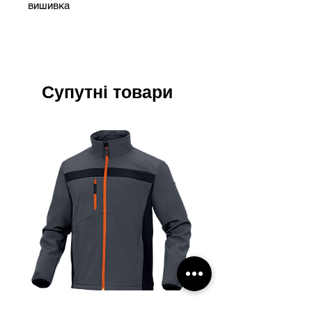
вишивка
Супутні товари
Куртка Softshell DELTA PLUS
Рукавички поліестеров