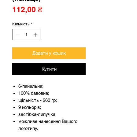
Ціна
112,00 ₴
Кількість
*
Додати у кошик
Купити
6-панельна;
100% бавовна;
щільність - 260 гр;
9 кольорів;
застібка-липучка
можливе нанесення Вашого
логотипу.