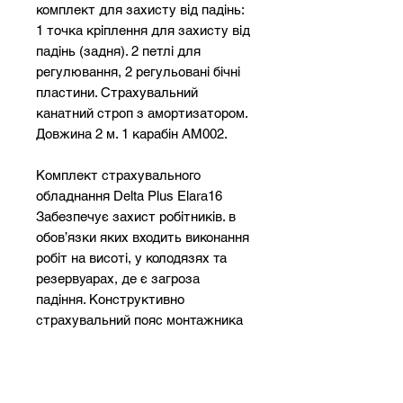
комплект для захисту від падінь:
1 точка кріплення для захисту від
падінь (задня). 2 петлі для
регулювання, 2 регульовані бічні
пластини. Страхувальний
канатний строп з амортизатором.
Довжина 2 м. 1 карабін AM002.
Комплект страхувального
обладнання Delta Plus Elara16
Забезпечує захист робітників. в
обов’язки яких входить виконання
робіт на висоті, у колодязях та
резервуарах, де є загроза
падіння. Конструктивно
страхувальний пояс монтажника
має одну точку кріплення ззаду,
пару регульованих петель та пару
бічних пластин, що забезпечує
надійну фіксацію та запобігає