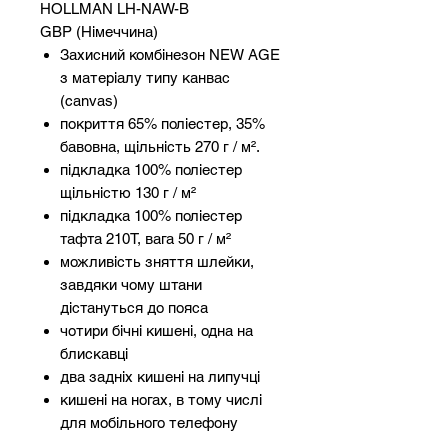
HOLLMAN LH-NAW-B
GBP (Німеччина)
Захисний комбінезон NEW AGE
з матеріалу типу канвас
(canvas)
покриття 65% поліестер, 35%
бавовна, щільність 270 г / м².
підкладка 100% поліестер
щільністю 130 г / м²
підкладка 100% поліестер
тафта 210T, вага 50 г / м²
можливість зняття шлейки,
завдяки чому штани
дістануться до пояса
чотири бічні кишені, одна на
блискавці
два задніх кишені на липучці
кишені на ногах, в тому числі
для мобільного телефону
гума вшита на талії для