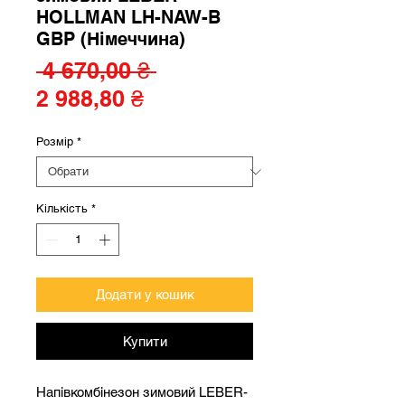
HOLLMAN LH-NAW-B
GBP (Німеччина)
Звичайна
 4 670,00 ₴ 
За
ціна
2 988,80 ₴
розпродажем
Розмір
*
Кількість
*
Додати у кошик
Купити
Напівкомбінезон зимовий LEBER-