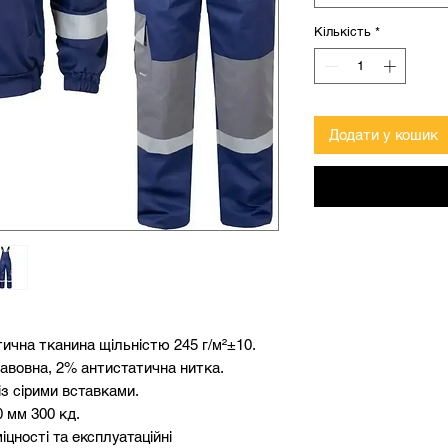
Кількість
*
Додати у кошик
ична тканина щільністю 245 г/м²±10.
бавовна, 2% антистатична нитка.
із сірими вставками.
 мм 300 кд.
цності та експлуатаційні