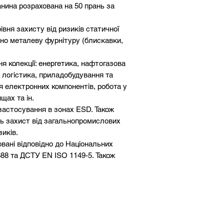
нина розрахована на 50 прань за
івня захисту від ризиків статичної
тано металеву фурнітуру (блискавки,
 колекції: енергетика, нафтогазова
 логістика, приладобудування та
 електронних компонентів, робота у
щах та ін.
застосування в зонах ESD. Також
ть захист від загальнопромислових
зиків.
овані відповідно до Національних
88 та ДСТУ EN ISO 1149-5. Також
ам Технічного Регламенту України на
тури виробів колекції підтверджена
 ISO та Oeko-Tex.
XXL, XXXL