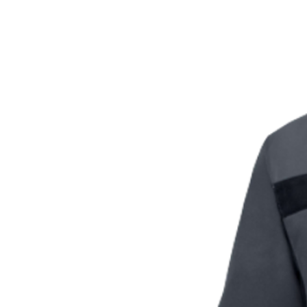
Особливості:
- куртка: комір-стійка, мета
еластичні манжети на резинц
швів, маркування антистати
Напівкомбінезон:
- напівкомбінезон: пояс на рез
ременя, гульфік на блискавці, 
накладні кишені, посилена обла
маркування антистатичних зах