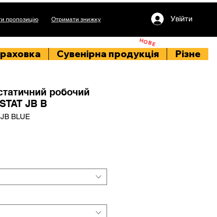
Увійти
и пропозицію
Отримати знижку
НОВЕ
раховка
Сувенірна продукція
Різне
статичний робочий
STAT JB B
 JB BLUE
іна