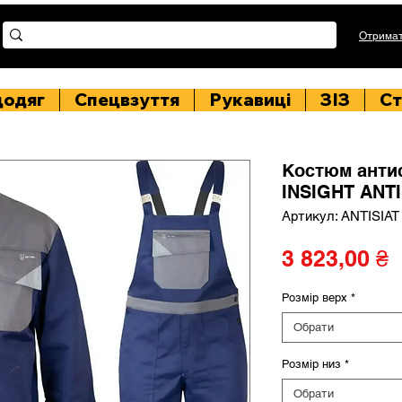
Отримат
цодяг
Спецвзуття
Рукавиці
ЗІЗ
Ст
Костюм анти
INSIGHT ANTI
Артикул: ANTISIAT
Ц
3 823,00 ₴
Розмір верх
*
Обрати
Розмір низ
*
Обрати