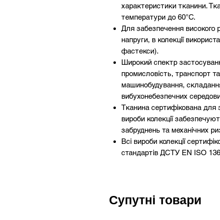
характеристики тканини. Тка
температури до 60°С.
Для забезпечення високого р
напруги, в колекції викорис
фастекси).
Широкий спектр застосування
промисловість, транспорт та
машинобудування, складання
вибухонебезпечних середови
Тканина сертифікована для 
вироби колекції забезпечую
забруднень та механічних ри
Всі вироби колекції сертифік
стандартів ДСТУ EN ISO 136
продукти відповідають вимог
ЗІЗ. Якість тканини та фурні
міжнародними сертифікатами
Супутні товари
Розмірний ряд: S, M, L, XL, 