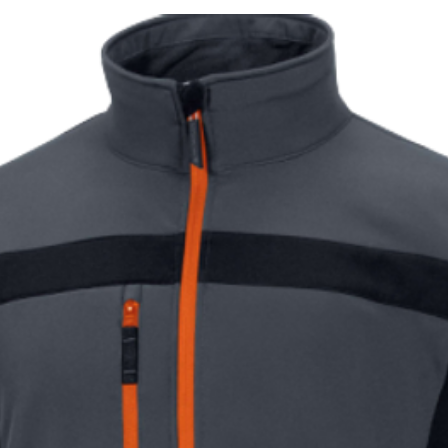
лева фурнітура, еластичний низ куртки,
і, накладні кишені, додаткові закрепи
чних захисних властивостей;
инці, металева фурнітура, шлевки для
еластичні бретелі з фастексами,
сть колін, додаткові закрепи швів,
исних властивостей.