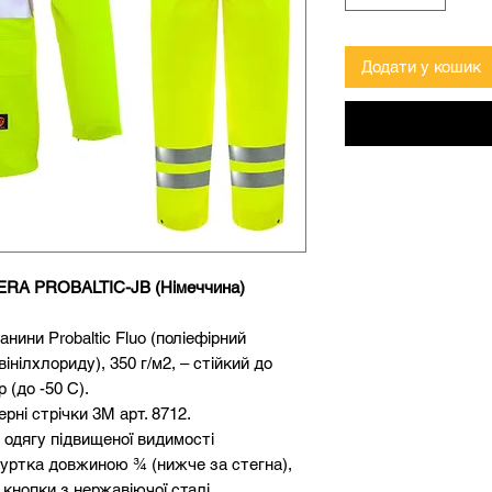
Додати у кошик
ERA PROBALTIC-JB (Німеччина)
нини Probaltic Fluo (поліефірний
інілхлориду), 350 г/м2, – стійкий до
 (до -50 С).
рні стрічки 3М арт. 8712.
 одягу підвищеної видимості
уртка довжиною ¾ (нижче за стегна),
 кнопки з нержавіючої сталі.