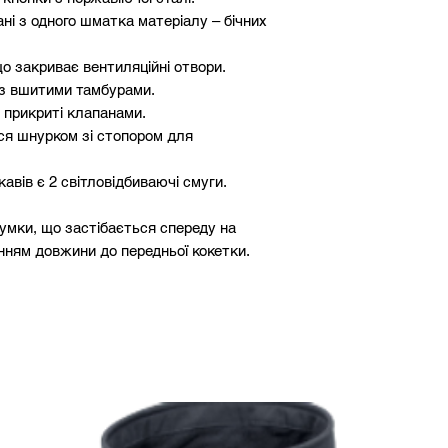
ані з одного шматка матеріалу – бічних
о закриває вентиляційні отвори.
 з вшитими тамбурами.
, прикриті клапанами.
я шнурком зі стопором для
авів є 2 світловідбиваючі смуги.
гумки, що застібається спереду на
ням довжини до передньої кокетки.
нін оброблений кромкою з регульованим
річки на штанинах нижче колін.
, EN 343, матеріал та світловідбиваючі
м EN 20471.