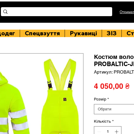
Отримат
цодяг
Спецвзуття
Рукавиці
ЗІЗ
Ст
Костюм воло
PROBALTIC-JB
Артикул: PROBALT
Ц
4 050,00 ₴
Розмір
*
Обрати
Кількість
*