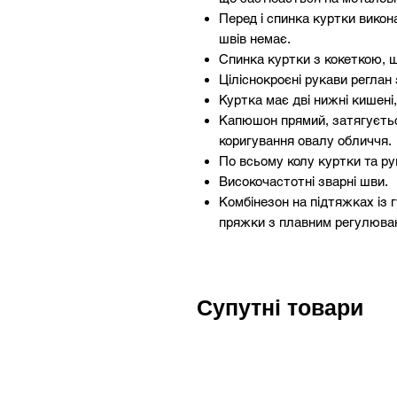
Перед і спинка куртки викон
швів немає.
Спинка куртки з кокеткою, щ
Ціліснокроєні рукави реглан
Куртка має дві нижні кишені
Капюшон прямий, затягуєтьс
коригування овалу обличчя.
По всьому колу куртки та рук
Високочастотні зварні шви.
Комбінезон на підтяжках із 
пряжки з плавним регулюван
Талія регулюється, низ шта
обхватом на кнопках.
Подвійні світловідбиваючі ст
Супутні товари
Високочастотні зварні шви.
Відповідає вимогам EN 13688
стрічки відповідають вимога