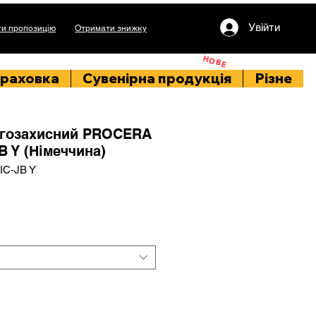
Увійти
и пропозицію
Отримати знижку
НОВЕ
раховка
Сувенірна продукція
Різне
гозахисний PROCERA
 Y (Німеччина)
IC-JB Y
іна