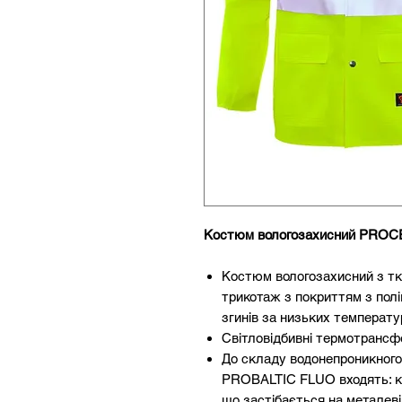
Костюм вологозахисний PROC
Костюм вологозахисний з тка
трикотаж з покриттям з полів
згинів за низьких температур
Світловідбивні термотрансфе
До складу водонепроникного
PROBALTIC FLUO входять: к
що застібається на металеві