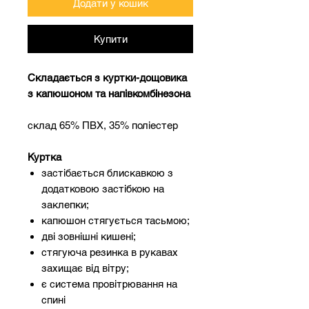
Додати у кошик
Купити
Складається з куртки-дощовика
з капюшоном та напівкомбінезона
склад 65% ПВХ, 35% поліестер
Куртка
застібається блискавкою з
додатковою застібкою на
заклепки;
капюшон стягується тасьмою;
дві зовнішні кишені;
стягуюча резинка в рукавах
захищає від вітру;
є система провітрювання на
спині