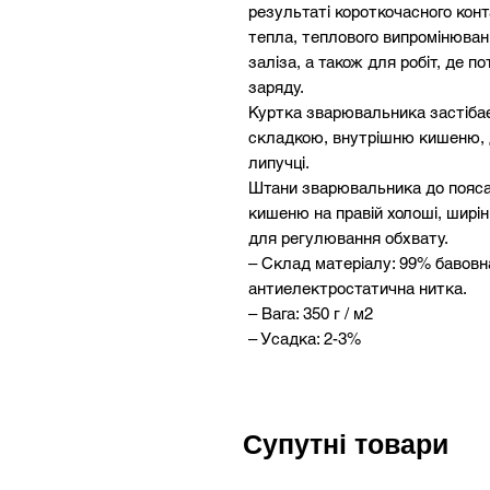
результаті короткочасного конт
тепла, теплового випромінюван
заліза, а також для робіт, де 
заряду.
Куртка зварювальника застібає
складкою, внутрішню кишеню, д
липучці.
Штани зварювальника до пояса н
кишеню на правій холоші, ширін
для регулювання обхвату.
– Склад матеріалу: 99% бавовн
антиелектростатична нитка.
– Вага: 350 г / м2
– Усадка: 2-3%
– Темно синій
– Відстрочка: контрастні негорю
Тканина дуже стійка до розривів
Супутні товари
використанні.
Одяг відповідає вимогам станда
2008, EN ISO 11612: 2008, EN I