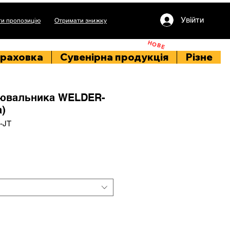
Увійти
и пропозицію
Отримати знижку
НОВЕ
раховка
Сувенірна продукція
Різне
ювальника WELDER-
а)
-JT
іна