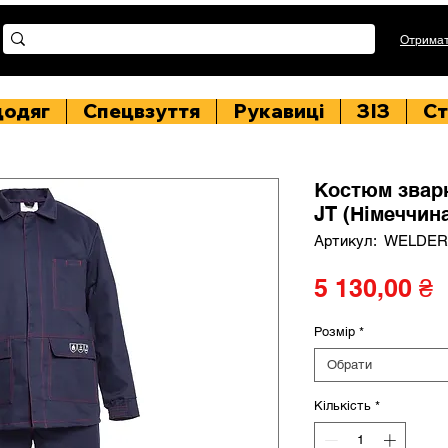
Отримат
цодяг
Спецвзуття
Рукавиці
ЗІЗ
Ст
Костюм звар
JT (Німеччин
Артикул: WELDER
Ц
5 130,00 ₴
Розмір
*
Обрати
Кількість
*