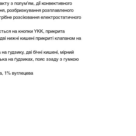
акту з полум’ям, дії конвективного
ня, розбризкування розплавленого
потрібне розсіювання електростатичного
ться на кнопки YKK, прикрита
ві нижні кишені прикриті клапаном на
а гудзику, дві бічні кишені, мірний
ька на ґудзиках, пояс ззаду з гумкою
а, 1% вуглецева
чі нитки.
, розривів і стирання і зручна у
ртів EN ISO 13688: 2013, EN 1149-5:
SO 11611: 2007 та має сертифікат