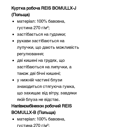
Куртка робоча REIS BOMULLX-J
(Польща)
матеріал: 100% бавовна,
густина 270 г/м²;
застібається на гудзики;
рукави застібаються на
лупучки, що дають можливість
регулювання;
дві кишені на грудях, що
застібаються на липучки, а
також дві бічні кишені;
у нижній частині блузи
знаходиться стягуюча гумка,
що захищає від вітру, завдяки
якій блуза не відстає.
Напівкомбінезон робочий REIS
BOMULLX-B (Польща)
матеріал: 100% бавовна,
густина 270 г/м²;