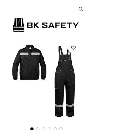
+38 (073) 900 33 13
;
+38 (095) 900 33 13
;
+38 (077) 900 33 13