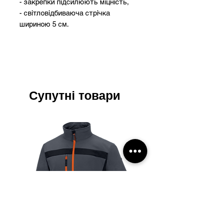
- закрепки підсилюють міцність,
- світловідбиваюча стрічка
шириною 5 см.
Напівкомбінезон:
Характеристика:
- Матеріал: саржа щільністю 245
г/м2 (Склад 65% поліестер, 35%
бавовна)
Супутні товари
- Кольори: зелений, темно-сірий,
темно-синій
Особливість:
- регульовані бретелі,
- пояс на резинці,
- гульфик на блискавці,
- одна нагрудна кишеня на
липучці,
- 4 накладних кишені, велика
багатофункціональна кишеня на