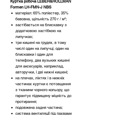
Куртка робоча LEBER&HOLLMAN
Formen LH-FMN-J NBS
матеріал: 65% поліестер, 35%
бавовна, щільність 270 г / м²;
застібається на блискавку з
додатковою застібкою на
липучках;
три кишені на грудях, в тому
числі один на липучці, один на
блискавки і один для
телефону, два вузьких кишені
для аксесуарів, наприклад,
авторучки, і дві нижні кишені;
на плечах, ліктях і в нижніх
частинах куртки є потовщення
з тканини чорного кольору, що
гарантує підвищену міцність до
протирання;
подовжена задня частина;
система вентиляції під пахвами