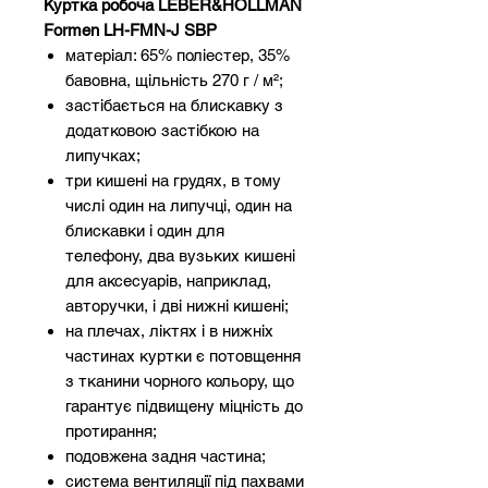
Куртка робоча LEBER&HOLLMAN
Formen LH-FMN-J SBP
матеріал: 65% поліестер, 35%
бавовна, щільність 270 г / м²;
застібається на блискавку з
додатковою застібкою на
липучках;
три кишені на грудях, в тому
числі один на липучці, один на
блискавки і один для
телефону, два вузьких кишені
для аксесуарів, наприклад,
авторучки, і дві нижні кишені;
на плечах, ліктях і в нижніх
частинах куртки є потовщення
з тканини чорного кольору, що
гарантує підвищену міцність до
протирання;
подовжена задня частина;
система вентиляції під пахвами