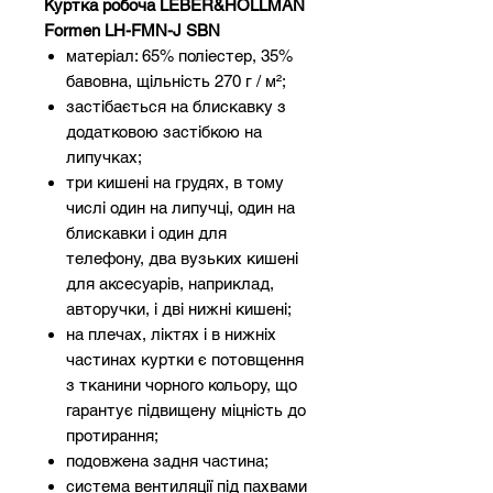
Куртка робоча LEBER&HOLLMAN
Formen LH-FMN-J SBN
матеріал: 65% поліестер, 35%
бавовна, щільність 270 г / м²;
застібається на блискавку з
додатковою застібкою на
липучках;
три кишені на грудях, в тому
числі один на липучці, один на
блискавки і один для
телефону, два вузьких кишені
для аксесуарів, наприклад,
авторучки, і дві нижні кишені;
на плечах, ліктях і в нижніх
частинах куртки є потовщення
з тканини чорного кольору, що
гарантує підвищену міцність до
протирання;
подовжена задня частина;
система вентиляції під пахвами