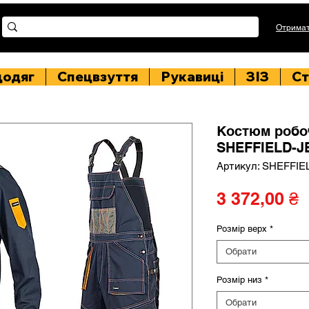
Отримат
цодяг
Спецвзуття
Рукавиці
ЗІЗ
Ст
Костюм робо
SHEFFIELD-J
Артикул: SHEFFIE
Ц
3 372,00 ₴
Розмір верх
*
Обрати
Розмір низ
*
Обрати