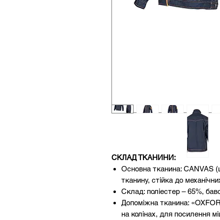
СКЛАД ТКАНИНИ:
Основна тканина: CANVAS (щ
тканину, стійка до механічн
Склад: поліестер – 65%, бав
Допоміжна тканина: «OXFOR
на колінах, для посилення мі