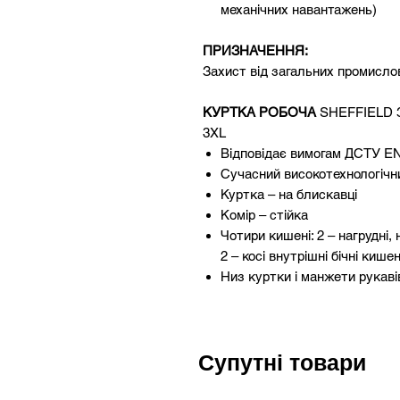
механічних навантажень)
ПРИЗНАЧЕННЯ:
Захист від загальних промислов
КУРТКА РОБОЧА
SHEFFIELD
3XL
Відповідає вимогам ДСТУ EN
Сучасний високотехнологічн
Куртка – на блискавці
Комір – стійка
Чотири кишені: 2 – нагрудні, 
2 – косі внутрішні бічні кишен
Низ куртки і манжети рукав
Колекція виконана з ткани
забезпечує виробу підвищену 
збігається, не втрачає насич
Супутні товари
експлуатації. Має гарну пові
забруднень