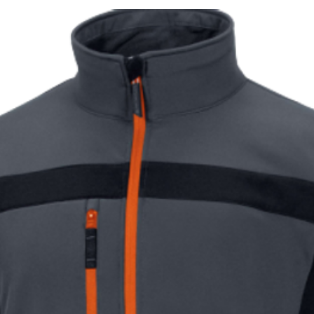
ЧИЙ
SHEFFIELD З СІРИМИ
 ISO 13688
ий робочий одяг
егулюється за допомогою фастексів і
х
вдяки еластичній тасьмі, розташованій
истібається з боків за допомогою
нини CANVAS, особливе плетіння якої
зносостійкість і міцність.
трачає насиченості кольору під час
арну повітропроникність та високу
вкомбінезон в області колін посилений
ї тканини «OXFORD», щільністю 600D.
підвищеною міцністю до розривів та
чі властивості
яких: 1 – на липучці, 3 – додаткові
XFORD»