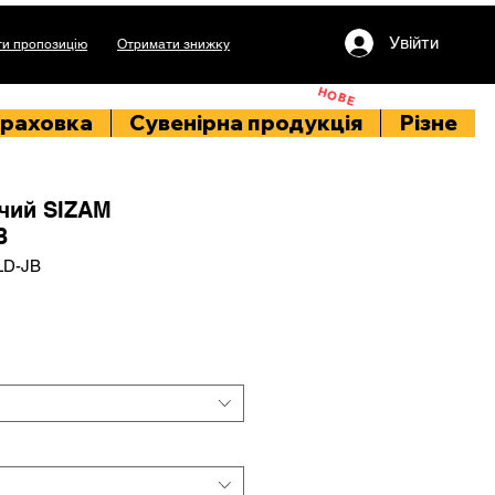
Увійти
и пропозицію
Отримати знижку
НОВЕ
раховка
Сувенірна продукція
Різне
чий SIZAM
B
LD-JB
іна