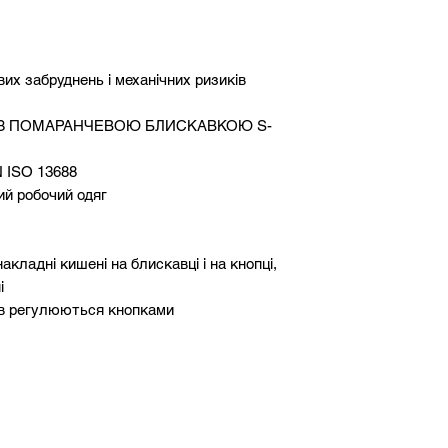
S
L
M
XL
их забруднень і механічних ризиків
L
2XL
 З ПОМАРАНЧЕВОЮ БЛИСКАВКОЮ S-
XL
3XL
 ISO 13688
2XL
ий робочий одяг
3XL
накладні кишені на блискавці і на кнопці,
і
ів регулюються кнопками
ни CANVAS
,
особливе плетіння якої,
зносостійкість і міцність. Матеріал не
еності кольору під час тривалої
тропроникність та високу стійкість до