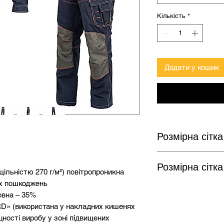
Кількість
*
Додати у кошик
Розмірна сітка
Розмірна сітка
ільністю 270 г/м²) повітропроникна
Розмір
их пошкоджень
овна – 35%
S
Розмір
D» (використана у накладних кишенях
M
цності виробу у зоні підвищених