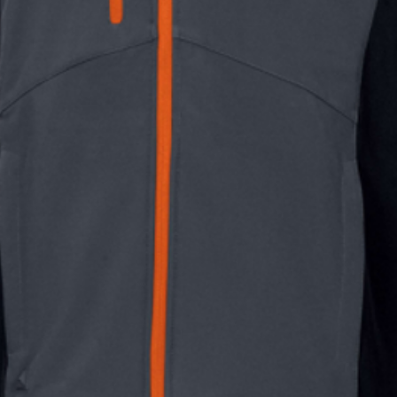
акладні (передні), 2 – накладні (задні),
гнова), для метизів, із отворами для
ипучці з прозорим віконцем для бейджа
егнова) для лінійки, додатково на моделі
 інших інструментів)
колін забезпечують зручність
ахисних наколінників, так і з ними
вставляються й виймаються з
них кишень.