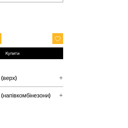
Купити
 (верх)
 (напівкомбінезони)
Зріст
Талія
158-164
86-90
Зріст
Талія
164-170
94-98