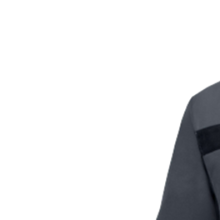
НАПІВКОМБІНЕЗОН РОБО
КИШЕНЯМИ S-3XL
Відповідає вимогам ДСТУ EN
Сучасний високотехнологічн
Довжина напівкомбінезона р
еластичної тасьми на лямка
Обхват талії регулюється за
у задній частині поясу
Відкидна нагрудна кишеня пр
кнопокВиріб виконано з тка
забезпечує виробу підвищену 
Матеріал не збігається, не в
тривалої експлуатації, має г
стійкість до забрудненьНапі
нашитими кишенями з міцно
Матеріал характеризується 
має водо- і брудовідштовхую
На грудях – чотири кишені, з 
кишені з міцної тканини «O