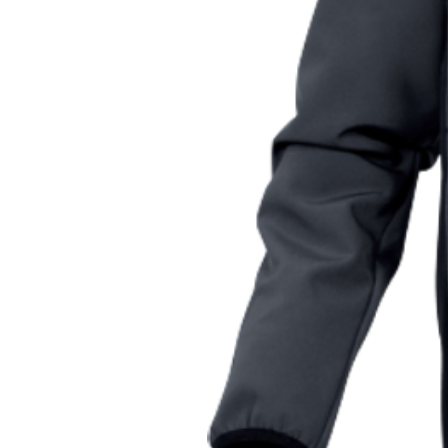
На брюках – сім кишень: 2 – н
1 – накладна на липучці (сте
олівців і маркерів, 1 – на л
(стегнова), 1 – накладна (ст
– дві тасьми (для молотка та
Анатомічний крій в області 
використання виробу як без з
Захисні наколінники легко 
внутрішньої сторони наклад