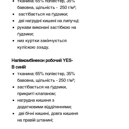
тканина: 65% поліестер, 35%
бавовна, щільність - 250 г/м²;
застібається на ґудзики;
дві нагрудні кишені на липучці;
рукави виконані застібкою на
ґудзики;
низ куртки закінчується
куліскою ззаду.
Напівкомбінезон робочий YES-
B синій
тканина: 65% поліестер, 35%
бавовна, щільність - 250 г/м²;
застібається на ґудзики,
прикриті клапаном;
нагрудна кишеня з
додатковими відділеннями;
дві бічні кишені, довга кишеня
на правій штанині;
довжина напівкомбінезону