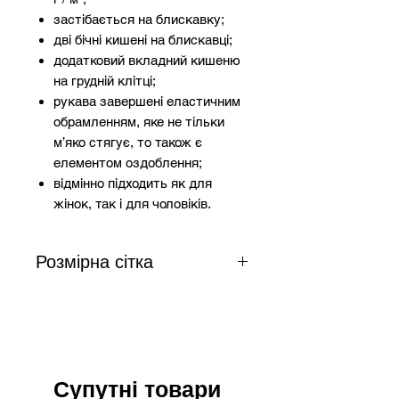
застібається на блискавку;
дві бічні кишені на блискавці;
додатковий вкладний кишеню
на грудній клітці;
рукава завершені еластичним
обрамленням, яке не тільки
м’яко стягує, то також є
елементом оздоблення;
відмінно підходить як для
жінок, так і для чоловіків.
Розмірна сітка
Зріст
Груди
Талія
Розмір
158-
92-96
80-
S
Супутні товари
164
84