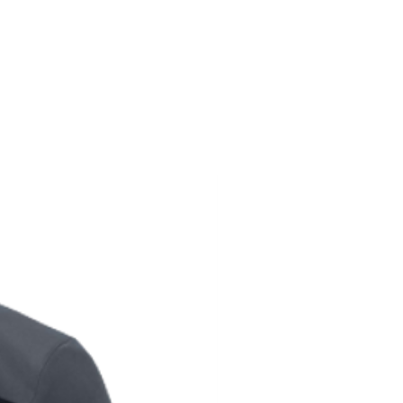
194
116-124
104-112
194
124-128
112-116