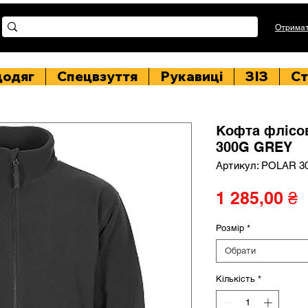
Отримат
цодяг
Спецвзуття
Рукавиці
ЗІЗ
Ст
Кофта фліс
300G GREY
Артикул: POLAR 
Ц
1 285,00 ₴
Розмір
*
Обрати
Кількість
*