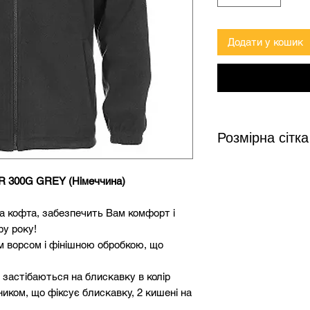
Додати у кошик
Розмірна сітка
 300G GREY (Німеччина)
Розмір
Зріс
а кофта, забезпечить Вам комфорт і
S
158-
ру року!
м ворсом і фінішною обробкою, що
M
164-
 застібаються на блискавку в колір
L
170-
ником, що фіксує блискавку, 2 кишені на
XL
176-