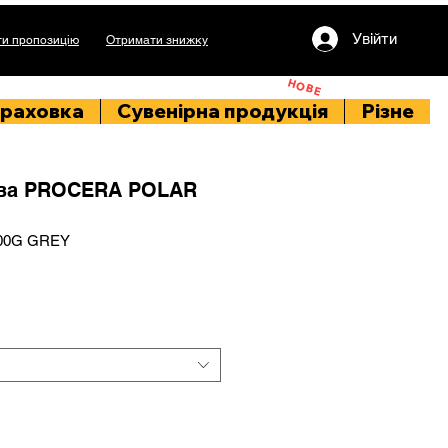
Увійти
и пропозицію
Отримати знижку
НОВЕ
раховка
Сувенірна продукція
Різне
ова PROCERA POLAR
300G GREY
іна