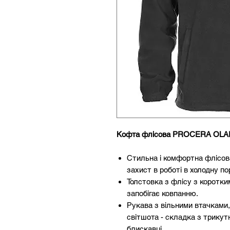
Кофта флісова PROCERA OLAR
Стильна і комфортна флісов
захист в роботі в холодну по
Толстовка з флісу з коротки
запобігає ковпанню.
Рукава з вільними втачками,
світшота - складка з трикут
блискавці.