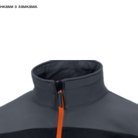
нками з замками.
2XL
182-
3XL
188-