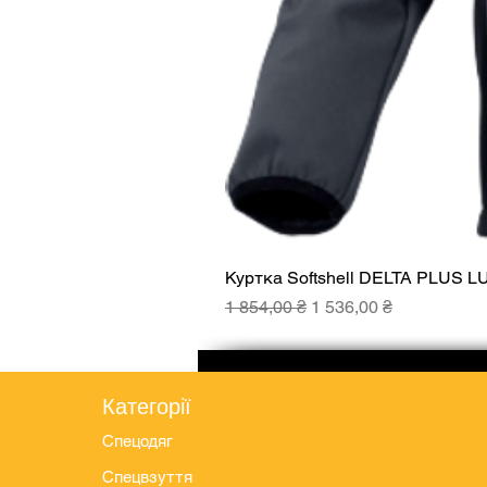
Куртка Softshell DELTA PLUS L
Звичайна ціна
За розпродажем
1 854,00 ₴
1 536,00 ₴
Категорії
Спецодяг
Спецвзуття