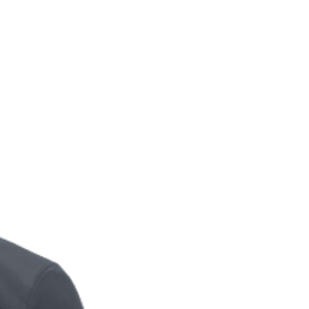
194
116-124
104-112
194
124-128
112-116