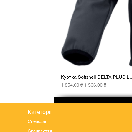
Куртка Softshell DELTA PLUS L
Звичайна ціна
За розпродажем
1 854,00 ₴
1 536,00 ₴
Категорії
Спецодяг
Спецвзуття