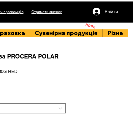
Увійти
и пропозицію
Отримати знижку
НОВЕ
раховка
Сувенірна продукція
Різне
ова PROCERA POLAR
300G RED
іна