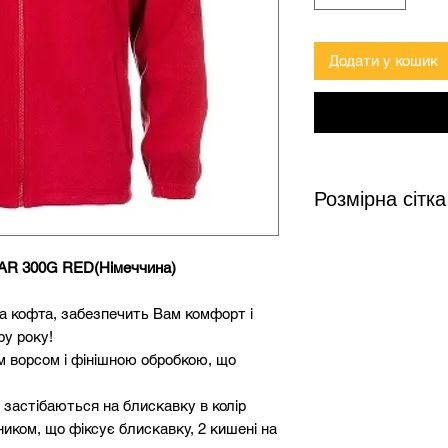
Додати у кошик
Розмірна сітка
R 300G RED(Німеччина)
Розмір
Зріс
а кофта, забезпечить Вам комфорт і
S
158-
ру року!
M
164-
м ворсом і фінішною обробкою, що
L
170-
 застібаються на блискавку в колір
ником, що фіксує блискавку, 2 кишені на
XL
176-