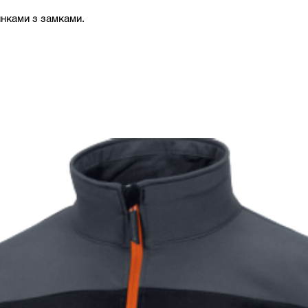
нками з замками.
2XL
182-
3XL
188-