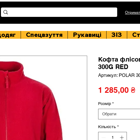
Отримат
цодяг
Спецвзуття
Рукавиці
ЗІЗ
Ст
Кофта фліс
300G RED
Артикул: POLAR 
Ц
1 285,00 ₴
Розмір
*
Обрати
Кількість
*