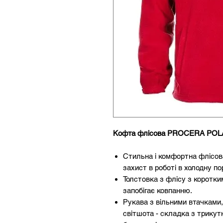
Кофта флісова PROCERA POLA
Стильна і комфортна флісов
захист в роботі в холодну по
Толстовка з флісу з коротки
запобігає ковпанню.
Рукава з вільними втачками,
світшота - складка з трикут