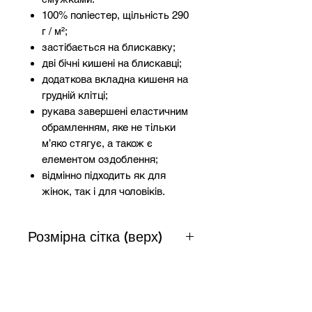
100% поліестер, щільність 290
г / м²;
застібається на блискавку;
дві бічні кишені на блискавці;
додаткова вкладна кишеня на
грудній клітці;
рукава завершені еластичним
обрамленням, яке не тільки
м’яко стягує, а також є
елементом оздоблення;
відмінно підходить як для
жінок, так і для чоловіків.
Розмірна сітка (верх)
Розмір
Зріст
Груди
Талія