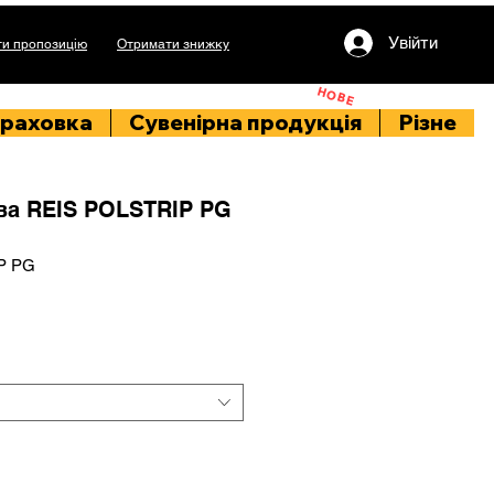
Увійти
и пропозицію
Отримати знижку
НОВЕ
раховка
Сувенірна продукція
Різне
ва REIS POLSTRIP PG
P PG
іна