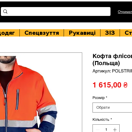
Отримат
цодяг
Спецвзуття
Рукавиці
ЗІЗ
Ст
Кофта флісо
(Польща)
Артикул: POLSTRI
Ц
1 615,00 ₴
Розмір
*
Обрати
Кількість
*