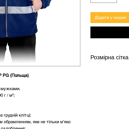
Додати у кошик
Розмірна сітка
P PG (Польща)
Розмір
Зріс
 смужками.
S
158-
 г / м²;
M
164-
 грудній клітці;
L
170-
 обрамленням, яке не тільки м’яко
XL
176-
 оздоблення;