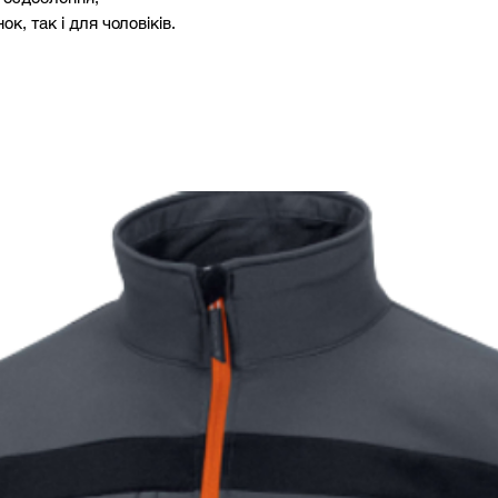
ок, так і для чоловіків.
2XL
182-
3XL
188-