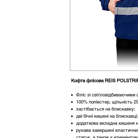
Кофта флісова REIS POLSTRI
Фліс зі світловідбиваючими
100% поліестер, щільність 290
застібається на блискавку;
дві бічні кишені на блискавці;
додаткова вкладна кишеня на
рукава завершені еластичним
стягує, а також є елементом