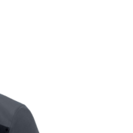
194
116-124
104-112
194
124-128
112-116