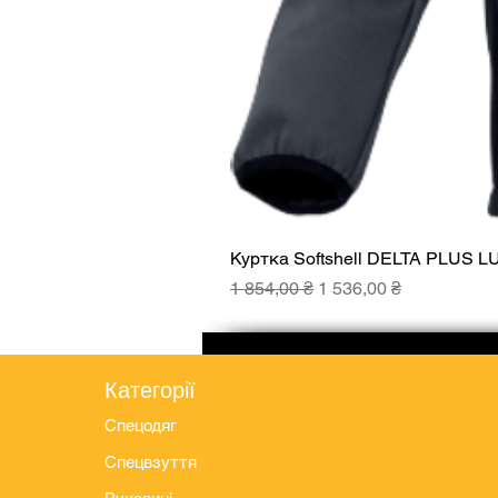
Куртка Softshell DELTA PLUS L
Звичайна ціна
За розпродажем
1 854,00 ₴
1 536,00 ₴
Категорії
Спецодяг
Спецвзуття