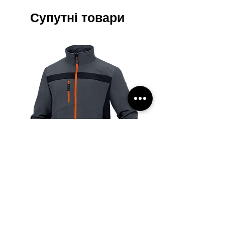
S
158-
92-96
80-84
Супутні товари
164
M
164-
96-
84-88
170
100
L
170-
100-
88-96
182
108
XL
176-
108-
96-
188
116
104
2XL
182-
116-
104-
194
124
112
3XL
188-
124-
112-
Куртка Softshell DELTA PLUS
Рукавички поліестеров
194
128
116
LULEA2 GO (Франція)
покриті рифленим лат
TRIDENT (3241x)
Звичайна ціна
За розпродажем
1 854,00 ₴
1 536,00 ₴
Ціна
32,00 ₴