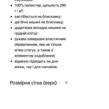
100% поліестер, щільність 290
г / м²;
застібається на блискавку;
дві бічні кишені на блискавці;
додаткова вкладна кишеня на
грудній клітці;
рукава завершені еластичним
обрамленням, яке не тільки
м’яко стягує, а також є
елементом оздоблення;
відмінно підходить як для
жінок, так і для чоловіків.
Розмірна сітка (верх)
Розмір
Зріст
Груди
Талія