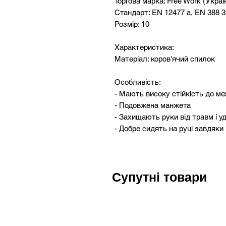
Торгова марка: Free Work (Украї
Стандарт: EN 12477 a, EN 388 
Розмір: 10
Характеристика:
Матеріал: коров'ячий спилок
Особливість:
- Мають високу стійкість до м
- Подовжена манжета
- Захищають руки від травм і уд
- Добре сидять на руці завдяки
Супутні товари