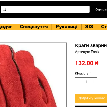
Отримат
цодяг
Спецвзуття
Рукавиці
ЗІЗ
Ст
Краги зварн
Артикул: Fenix
Ці
132,00 ₴
Кількість
*
Додати у кошик