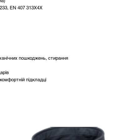
на)
3233, EN 407 313X4X
еханічних пошкоджень, стирання
арів
 комфортній підкладці