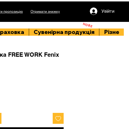
Увійти
и пропозицію
Отримати знижку
НОВЕ
раховка
Сувенірна продукція
Різне
ика FREE WORK Fenix
на