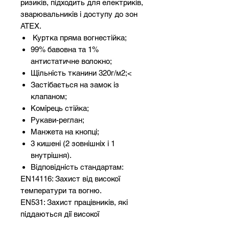
ризиків, підходить для електриків,
зварювальників і доступу до зон
ATEX.
Куртка пряма вогнестійка;
99% бавовна та 1%
антистатичне волокно;
Щільність тканини 320г/м2;<
Застібається на замок із
клапаном;
Комірець стійка;
Рукави-реглан;
Манжета на кнопці;
3 кишені (2 зовнішніх і 1
внутрішня).
Відповідність стандартам:
EN14116: Захист від високої
температури та вогню.
EN531: Захист працівників, які
піддаються дії високої
температури.