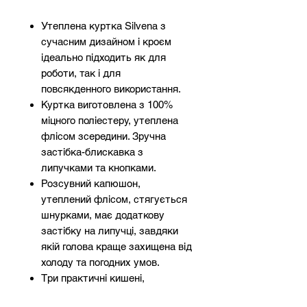
Утеплена куртка Silvena з
сучасним дизайном і кроєм
ідеально підходить як для
роботи, так і для
повсякденного використання.
Куртка виготовлена ​​з 100%
міцного поліестеру, утеплена
флісом зсередини. Зручна
застібка-блискавка з
липучками та кнопками.
Розсувний капюшон,
утеплений флісом, стягується
шнурками, має додаткову
застібку на липучці, завдяки
якій голова краще захищена від
холоду та погодних умов.
Три практичні кишені,
включаючи нагрудну кишеню