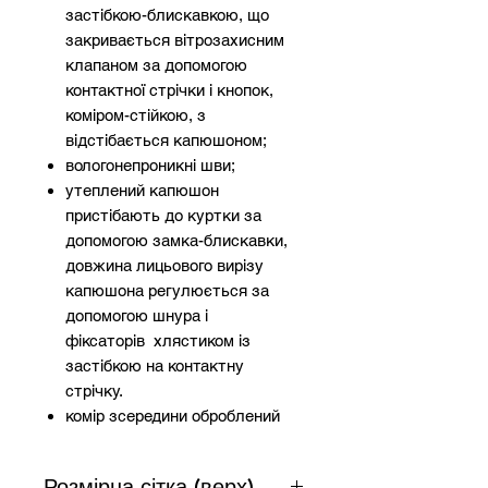
застібкою-блискавкою, що
закривається вітрозахисним
клапаном за допомогою
контактної стрічки і кнопок,
коміром-стійкою, з
відстібається капюшоном;
вологонепроникні шви;
утеплений капюшон
пристібають до куртки за
допомогою замка-блискавки,
довжина лицьового вирізу
капюшона регулюється за
допомогою шнура і
фіксаторів хлястиком із
застібкою на контактну
стрічку.
комір зсередини оброблений
флісом;
ширину куртки по низу
Розмірна сітка (верх)