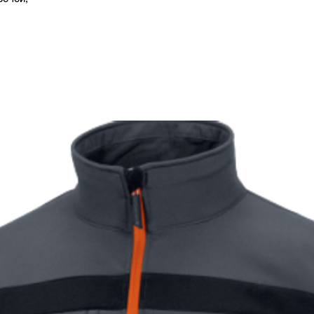
XL
180-
2XL
188-
3XL
196-