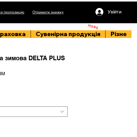
Увійти
и пропозицію
Отримати знижку
НОВЕ
раховка
Сувенірна продукція
Різне
а зимова DELTA PLUS
2BM
іна