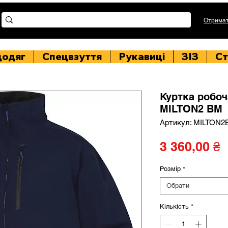
Отримат
цодяг
Спецвзуття
Рукавиці
ЗІЗ
Ст
Куртка робоч
MILTON2 BM
Артикул: MILTON
Ц
3 360,00 ₴
Розмір
*
Обрати
Кількість
*