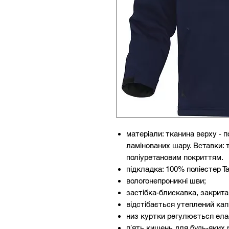
матеріали: тканина верху - 
ламінованих шару. Вставки: 
поліуретановим покриттям.
підкладка: 100% поліестер Т
вологонепроникні шви;
застібка-блискавка, закрита
відстібається утеплений ка
низ куртки регулюється ел
пʼять кишень для будь-яких 