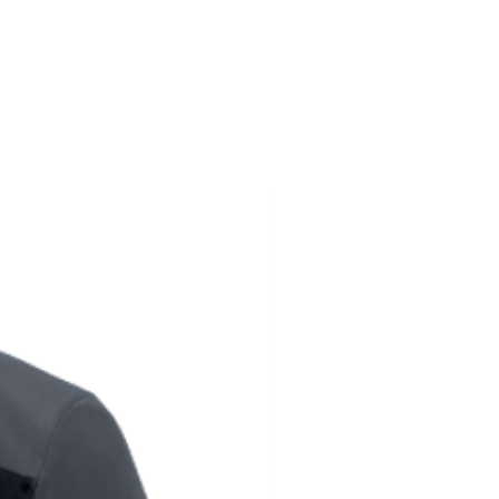
188
106-110
90-98
196
110-114
98-106
204
114-118
106-117