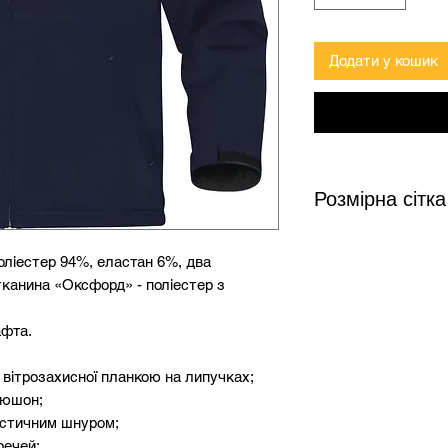
Додати у кошик
Розмірна сітка
поліестер 94%, еластан 6%, два
Розмір
Зріс
тканина «Оксфорд» - поліестер з
XS
156-
афта.
S
156-
 вітрозахисної планкою на липучках;
пюшон;
M
164-
астичним шнуром;
L
172-
речей;