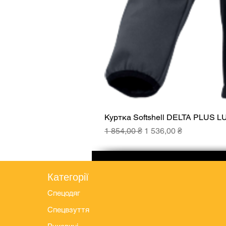
Куртка Softshell DELTA PLUS L
Звичайна ціна
За розпродажем
1 854,00 ₴
1 536,00 ₴
Категорії
Спецодяг
Спецвзуття