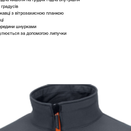
 градусів
скавці з вітрозахисною планкою
ці
ередини шнурками
гулюється за допомогою липучки