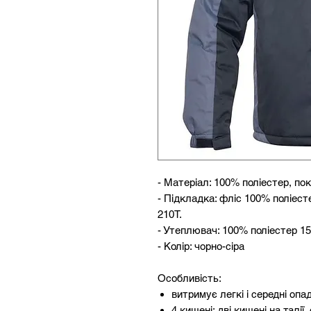
- Матеріал: 100% поліестер, по
- Підкладка: фліс 100% поліесте
210T.
- Утеплювач: 100% поліестер 15
- Колір: чорно-сіра
Особливість:
витримує легкі і середні опа
4 кишені: дві кишені на талії