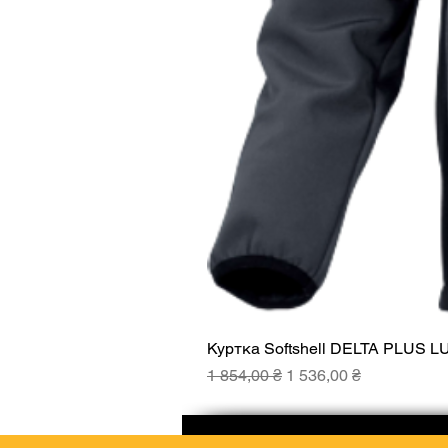
Куртка Softshell DELTA PLUS L
Звичайна ціна
За розпродажем
1 854,00 ₴
1 536,00 ₴