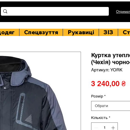
Отримат
цодяг
Спецвзуття
Рукавиці
ЗІЗ
Ст
Куртка утеп
(Чехія) чорно
Артикул: YORK
Ц
3 240,00 ₴
Розмір
*
Обрати
Кількість
*