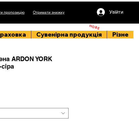
Увійти
и пропозицію
Отримати знижку
НОВЕ
раховка
Сувенірна продукція
Різне
лена ARDON YORK
-сіра
іна