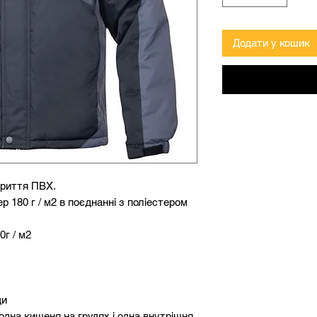
Додати у кошик
криття ПВХ.
р 180 г / м2 в поєднанні з поліестером
0г / м2
ди
, одна кишеня на грудях і одна внутрішня