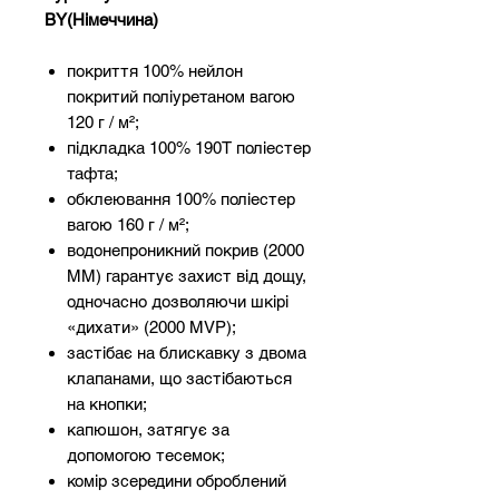
BY(Німеччина)
покриття 100% нейлон
покритий поліуретаном вагою
120 г / м²;
підкладка 100% 190T поліестер
тафта;
обклеювання 100% поліестер
вагою 160 г / м²;
водонепроникний покрив (2000
MM) гарантує захист від дощу,
одночасно дозволяючи шкірі
«дихати» (2000 MVP);
застібає на блискавку з двома
клапанами, що застібаються
на кнопки;
капюшон, затягує за
допомогою тесемок;
комір зсередини оброблений