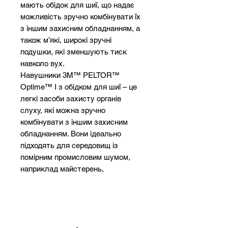
мають обідок для шиї, що надає
можливість зручно комбінувати їх
з іншим захисним обладнанням, а
також м’які, широкі зручні
подушки, які зменшують тиск
навколо вух.
Навушники 3M™ PELTOR™
Optime™ I з обідком для шиї – це
легкі засоби захисту органів
слуху, які можна зручно
комбінувати з іншим захисним
обладнанням. Вони ідеально
підходять для середовищ із
помірним промисловим шумом,
наприклад майстерень,
листоштампувальних цехів і
друкарень, а також для роботи на
вулиці, зокрема стрижки газонів
або обрізання живоплоту. Наші
навушники зменшують рівень