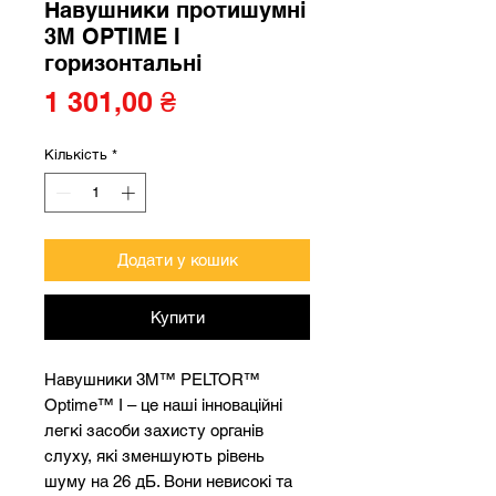
Навушники протишумні
3M OPTIME I
горизонтальні
Ціна
1 301,00 ₴
Кількість
*
Додати у кошик
Купити
Навушники 3M™ PELTOR™
Optime™ I – це наші інноваційні
легкі засоби захисту органів
слуху, які зменшують рівень
шуму на 26 дБ. Вони невисокі та