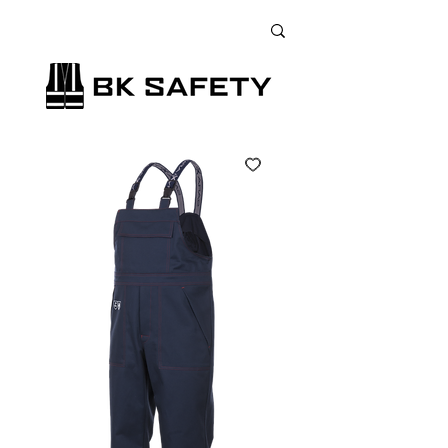
+38 (073) 900 33 13
;
+38 (095) 900 33 13
;
+38 (077) 900 33 13