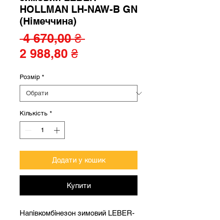
HOLLMAN LH-NAW-B GN
(Німеччина)
Звичайна
 4 670,00 ₴ 
За
ціна
2 988,80 ₴
розпродажем
Розмір
*
Кількість
*
Додати у кошик
Купити
Напівкомбінезон зимовий LEBER-