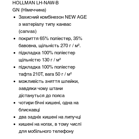
HOLLMAN LH-NAW-B
GN (Німеччина)
Захисний комбінезон NEW AGE
з матеріалу типу канвас
(canvas)
покриття 65% поліестер, 35%
бавовна, щільність 270 г / м².
підкладка 100% поліестер
щільністю 130 г / м²
підкладка 100% поліестер
тафта 210T, вага 50 г / м²
можливість зняття шлейки,
завдяки чому штани
дістануться до пояса
чотири бічні кишені, одна на
блискавці
два задніх кишені на липучці
кишені на ногах, в тому числі
для мобільного телефону
гума вшита на талії для