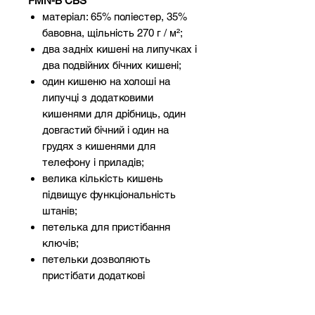
FMN-B CBS
матеріал: 65% поліестер, 35%
бавовна, щільність 270 г / м²;
два задніх кишені на липучках і
два подвійних бічних кишені;
один кишеню на холоші на
липучці з додатковими
кишенями для дрібниць, один
довгастий бічний і один на
грудях з кишенями для
телефону і приладів;
велика кількість кишень
підвищує функціональність
штанів;
петелька для пристібання
ключів;
петельки дозволяють
пристібати додаткові
аксесуари;
можна регулювати в поясі і